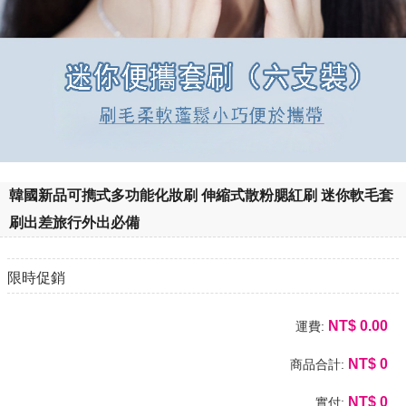
韓國新品可擕式多功能化妝刷 伸縮式散粉腮紅刷 迷你軟毛套
刷出差旅行外出必備
限時促銷
NT$
0.00
運費:
NT$
0
商品合計:
NT$
0
實付: