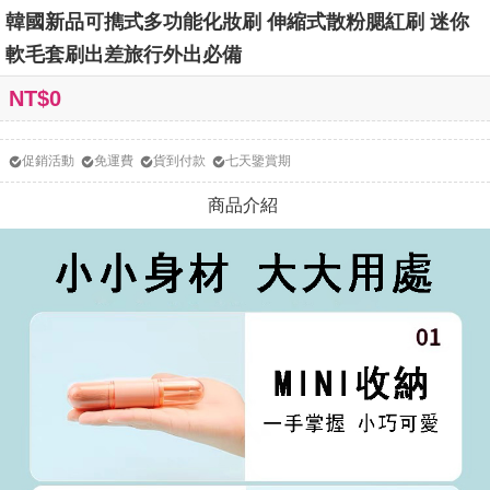
韓國新品可擕式多功能化妝刷 伸縮式散粉腮紅刷 迷你
軟毛套刷出差旅行外出必備
NT$0
促銷活動
免運費
貨到付款
七天鑒賞期
商品介紹