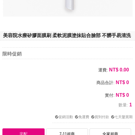
美容院水療矽膠面膜刷 柔軟泥膜塗抹貼合臉部 不髒手易清洗
限時促銷
NT$
0.00
運費:
NT$
0
商品合計:
NT$
0
實付:
1
數量:
促銷活動
免運費
貨到付款
七天鑒賞期
宅配
7-11超商
全家超商