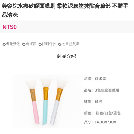
美容院水療矽膠面膜刷 柔軟泥膜塗抹貼合臉部 不髒手
易清洗
NT$0
促銷活動
免運費
貨到付款
七天鑒賞期
商品介紹